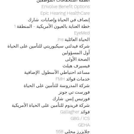
أنظمة استحقاقات الموظفين
Envolve Benefit Options
Epic Hearing HealthCare
إنصاف في الحياة وإصابات. شارك
خطة العناية بالعيون الأمريكية - المنطقة 1
EyeMed
الحياة العائلية Ins.
شركة فيدلتي سيكيوريتي للتأمين على الحياة
أول المسؤولين
الصحة الأولى
فيسيرف هيلث
مساعد احتياطي الأسطول. الإضافية
خدمات فوائد FMH
شركة المدروسة للتأمين على الحياة
فورست تي جونز
فورتيس إنس. شارك
شركة فريدوم للتأمين على الحياة الأمريكية
فوائد Gallagher
GBG / ICS
GEHA
جلايزرز محلي 558