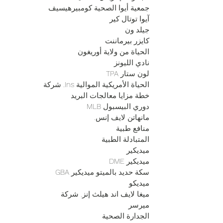
جمعية أيوا الصحية كومبيرهيسيف
آيوا توتال كير
جيلد ون
كايزر بيرماننت
الحياة من ولاية أوريغون
نادي الليونز
لون ستار TPA
الحياة الأمريكية الموالية Ins. شركة
خطة مزايا معالجات البريد
دوري البيسبول MLB
مانهاتن لايف إنس.
منافع طبية
المتبادلة الطبية
ميديكير
ميديكير DME
سكة حديد بالميتو ميديكير GBA
ميديكو
ميغا لايف اند هيلث إنز. شركة
ميرسر
الجدارة الصحية