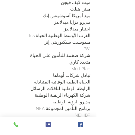
ميت لايف فيجن
ميترا هيلث
ميد أمريكا أسوشيتس إنك
مديرو مزايا ميدلاندز
اختيار ميدلاندز
الغرب الأوسط الوطنية الحياة Ins.
ميدويست سيكيوريتي إنز
781
شركة ضخمة للتأمين على الحياة
متعدد كاري
MultiPlan
تبادل شركات أوماها
الحياة الطبية الوقائية المتبادلة
الرابطة الوطنية لناقلات الرسائل
شركة الكهرباء الريفية الوطنية.
مديرو الرؤية الوطنية
برنامج التأمين لمجموعة NEA
NEIHBP
إضافات جديدة. شركة
شركة نيبون للتأمين على الحياة الأمريكية