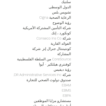
سلتيك
الدول الوسطى
تشويس بلس
الرعاية الصحية Cigna
رؤية الوضوح
شركة التأمين المشتركة الأمريكية
كونكورد ، إنك.
شركة Conseco Ins Co
الفوائد القارية
كونتيننتال جنرال إنز. شركة
المشاركة
CoreSource من السلطة الفلسطينية
كوفنتري هيلثكير - آيوا
رؤية ديفيس
شركة DR Administrative Services Inc.
صندوق دولوث الصحي للتجارة
EBAM
EBMS
EBPA
مستشارو مزايا الموظفين